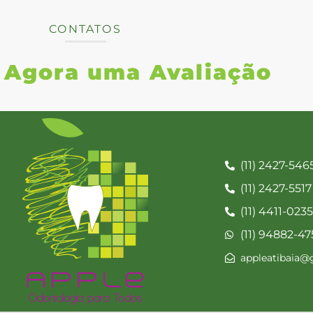
CONTATOS
Agora uma Avaliação
(11) 2427-546
(11) 2427-5517
(11) 4411-023
(11) 94882-47
appleatibaia@