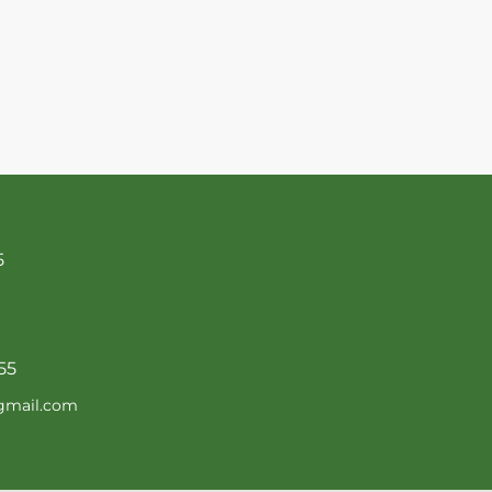
5
5
55
gmail.com